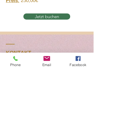
Preis
:
250,00€
Jetzt buchen
KONTAKT
Phone
Email
Facebook
Tel.: +49 (0) 152
0 4861175
deinpferdistdeinlehrer@gmail.com
Lerne dein Pferd zu verstehen und dich
verständlich aus zu drücken.
Namen eingeben